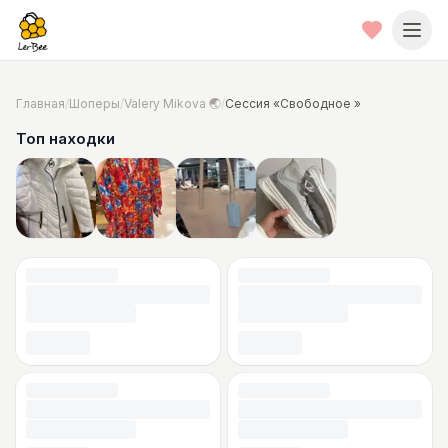
Главная
/
Шоперы
/
Valery Mikova 🌏
/
Сессия «Свободное »
Топ находки