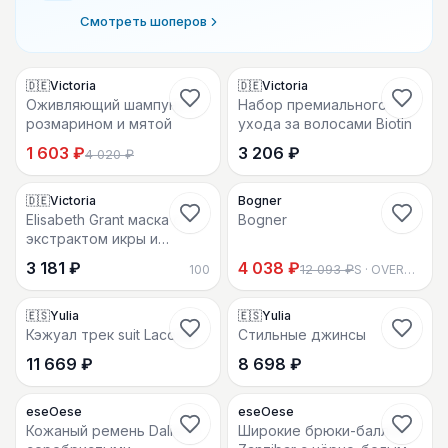
Смотреть шоперов
32
1
1
17
1
🇩🇪Victoria
🇩🇪Victoria
-
64
%
Оживляющий шампунь с
Набор премиального
розмарином и мятой
ухода за волосами Biotin
1 603 ₽
3 206 ₽
4 020 ₽
22
3
105
2
🇩🇪Victoria
Bogner
-
70
%
Elisabeth Grant маска с
Bogner
экстрактом икры и
золота
3 181 ₽
4 038 ₽
12 093 ₽
100
S · OVERSIZED
21
50
🇪🇸Yulia
🇪🇸Yulia
Кэжуал трек suit Lacoste
Стильные джинсы
11 669 ₽
8 698 ₽
eseOese
eseOese
-
40
%
-
29
%
Кожаный ремень Dalias с
Широкие брюки-баллон