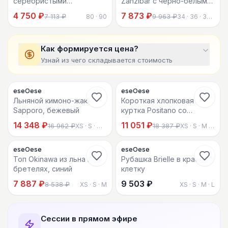
серебристыми
Zanzibar с чёрно-белым
заклёпками, camel
принтом
4 750 ₽
7 873 ₽
7 113 ₽
9 963 ₽
80 · 90
34 · 36 · 38 +2
Как формируется цена?
Узнай из чего складывается стоимость
9
5
eseOese
eseOese
-
24
%
-
46
%
Льняной кимоно-жакет
Короткая хлопковая
Sapporo, бежевый
куртка Positano со
съёмным вельветовым
14 348 ₽
11 051 ₽
16 962 ₽
18 387 ₽
XS · S · M · L
XS · S · M · L
воротником
eseOese
eseOese
-
17
%
Топ Okinawa из льна на
Рубашка Brielle в красную
бретелях, синий
клетку
7 887 ₽
9 503 ₽
8 538 ₽
XS · S · M
XS · S · M · L
Сессии в прямом эфире