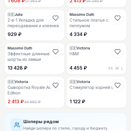
1 608 ₽
2 413 ₽
17 363 ₽
20 240 ₽
сыворотка для ухода за
сыворотка-стартер для
12
1
1
кожей вокруг глаз.
лица.
🇩🇪Julia
Massimo Dutti
2-в-1 Укладка для
Стильное платье с
переодевания и клеенка
пеплумом
929 ₽
4 334 ₽
1
380
3
Massimo Dutti
🇩🇪Victoria
Эффектные длинные
H&M
шорты из замши
13 428 ₽
4 455 ₽
XS · M · L
69
4
30
1
🇩🇪Victoria
🇩🇪Victoria
-
94
%
Сыворотка Royale Amber
Стимулятор корней Biotin
Edition
2 413 ₽
1 122 ₽
34 682 ₽
Шоперы рядом
Найди шопера по стилю, городу и бюджету