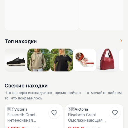
Топ находки
Свежие находки
Что шоперы выкладывают прямо сейчас — отмечайте лайком
то, что понравилось
33
2
71
3
1
🇩🇪Victoria
🇩🇪Victoria
-
92
%
-
89
%
Elisabeth Grant
Elisabeth Grant
интенсивная
Омолаживающая
антивозрастная
высококонцентрированная