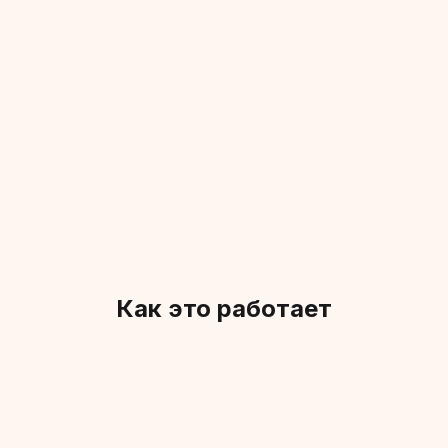
LerBee
Живой шопер в магазине прямо сейчас
Находки в реальном времени
Шопер выкупает вещь лично под вас
Как это работает