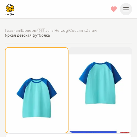
Главная
/
Шоперы
/
🇩🇪Julia Herzog
/
Сессия «Zara»
/
Яркая детская футболка
📍
Фото от шопера
·
Hannover