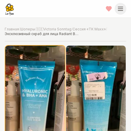
Главная
/
Шоперы
/
🇩🇪Victoria Sonntag
/
Сессия «TK Maxx»
/
Эксклюзивный скраб для лица Radiant Beauty
📍
Фото от шопера
·
Munich