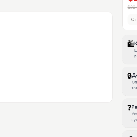
$39.
От
🛍
К
Ш
п
🔒
Д
Оп
то
❓
Р
Ук
ну