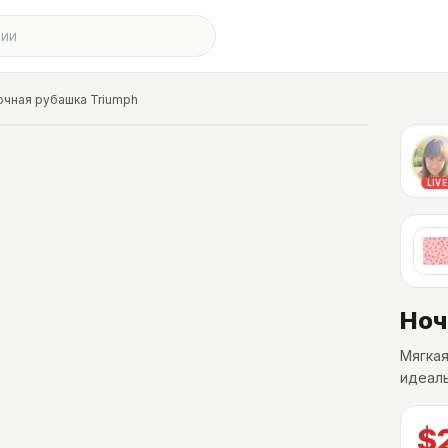
очная рубашка Triumph
LIVE
Ноч
Мягкая
идеаль
$