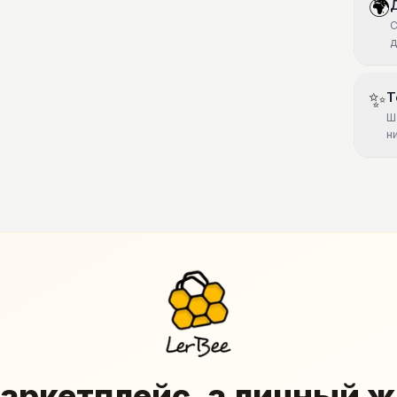
🌍
С
д
✨
Т
Ш
н
аркетплейс, а личный 