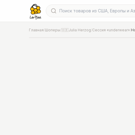
Главная
/
Шоперы
/
🇩🇪Julia Herzog
/
Сессия «underwear»
/
Н
📍
Фото от шопера
·
Hannover