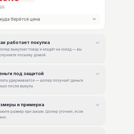
20
куда берётся цена
ак работает покупка
опер выкупает товар и кладёт на склад — вы
олучаете посылку домой.
еньги под защитой
лата удерживается — шопер получает деньги
лько после выкупа.
азмеры и примерка
ажите размер при заказе. Шопер уточнит, если
жно.