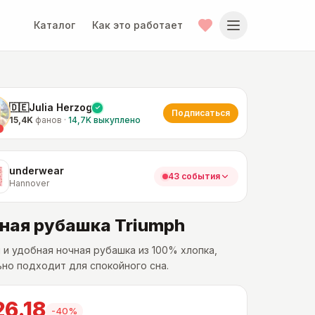
Каталог
Как это работает
🇩🇪Julia Herzog
Подписаться
15,4K
фанов
·
14,7K
выкуплено
underwear
43 события
Hannover
ная рубашка Triumph
 и удобная ночная рубашка из 100% хлопка,
но подходит для спокойного сна.
26.18
-
40
%