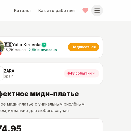
Каталог
Как это работает
🇪🇸Yulia Kirilenko
Подписаться
15,7K
фанов
·
2,5K
выкуплено
ZARA
48 событий
Spain
ектное миди-платье
ное миди-платье с уникальным рифлёным
ом, идеально для любого случая.
74.95