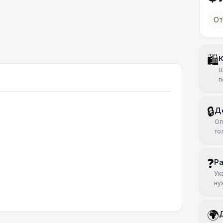
От
🛍
К
Ш
п
🔒
Д
Оп
то
❓
Р
Ук
ну
🌍