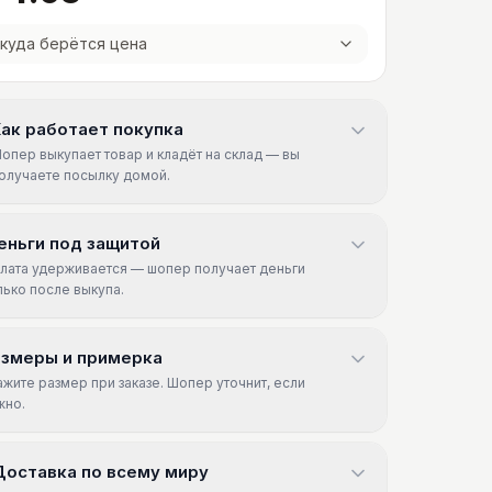
куда берётся цена
ак работает покупка
опер выкупает товар и кладёт на склад — вы
олучаете посылку домой.
еньги под защитой
лата удерживается — шопер получает деньги
лько после выкупа.
азмеры и примерка
ажите размер при заказе. Шопер уточнит, если
жно.
Доставка по всему миру