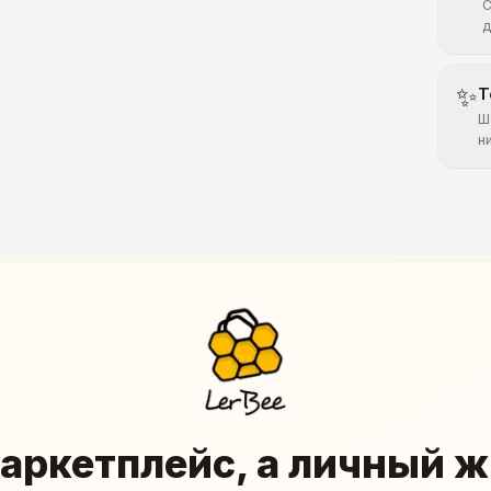
С
д
✨
Т
Ш
н
аркетплейс, а личный 