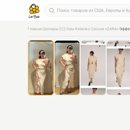
Главная
/
Шоперы
/
🇪🇸Yulia Kirilenko
/
Сессия «ZARA»
/
Эффек
📍
Фото от шопера
·
Spain