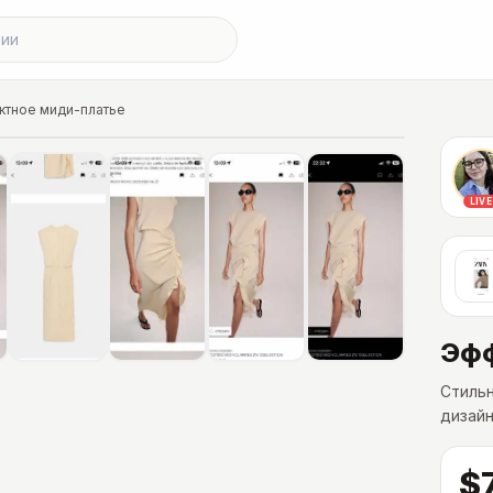
тное миди-платье
LIVE
Эфф
Стиль
дизайн
$