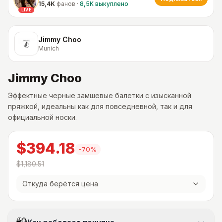
15,4K
фанов
·
8,5K
выкуплено
LIVE
Jimmy Choo
Munich
Jimmy Choo
Эффектные черные замшевые балетки с изысканной
пряжкой, идеальны как для повседневной, так и для
официальной носки.
$394.18
-
70
%
$1,180.51
Откуда берётся цена