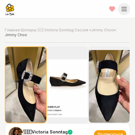
Главная
/
Шоперы
/
🇩🇪Victoria Sonntag
/
Сессия «Jimmy Choo»
/
Jimmy Choo
📍
Фото от шопера
·
Munich
🇩🇪Victoria Sonntag
Подписаться