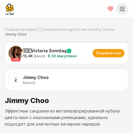
Главная
/
Шоперы
/
🇩🇪Victoria Sonntag
/
Сессия «Jimmy Choo»
/
Jimmy Choo
📍
Фото от шопера
·
Munich
🇩🇪Victoria Sonntag
Подписаться
15,4K
фанов
·
8,5K
выкуплено
LIVE
Jimmy Choo
Munich
Jimmy Choo
Эффектные сандалии из метаперфорированной нубука
цвета пион с изысканными ремешками, идеально
подходят для элегантных вечерних нарядов.