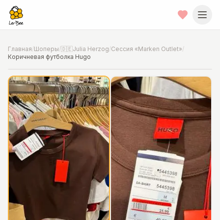
Главная
/
Шоперы
/
🇩🇪Julia Herzog
/
Сессия «Marken Outlet»
/
Коричневая футболка Hugo
📍
Фото от шопера
·
Hannover