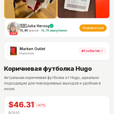
🇩🇪Julia Herzog
Подписаться
15,4K
фанов
·
14,7K
выкуплено
LIVE
Marken Outlet
1 событие
Hannover
Коричневая футболка Hugo
Актуальная коричневая футболка от Hugo, идеально
подходящая для повседневных выходов и удобная в
носке.
$46.31
-
47
%
$78.51