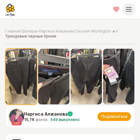
Главная
/
Шоперы
/
Наргиса Алжанова
/
Сессия «Burlington 🔥»
/
Трендовые черные брюки
📍
Фото от шопера
·
Chicago
Наргиса Алжанова
Подписаться
15,7K
фанов
·
549
выкуплено
LIVE