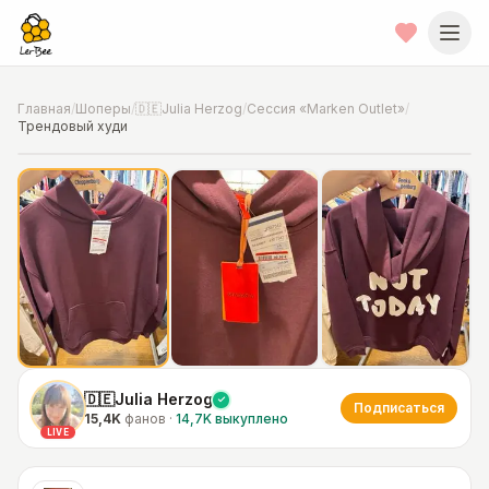
Главная
/
Шоперы
/
🇩🇪Julia Herzog
/
Сессия «Marken Outlet»
/
Трендовый худи
📍
Фото от шопера
·
Hannover
🇩🇪Julia Herzog
Подписаться
15,4K
фанов
·
14,7K
выкуплено
LIVE