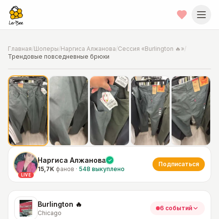
Главная
/
Шоперы
/
Наргиса Алжанова
/
Сессия «Burlington 🔥»
/
Трендовые повседневные брюки
📍
Фото от шопера
·
Chicago
Наргиса Алжанова
Подписаться
15,7K
фанов
·
548
выкуплено
LIVE
Burlington 🔥
6 событий
Chicago