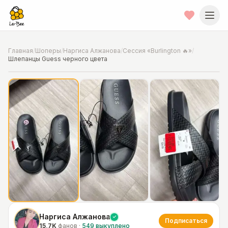
Главная
/
Шоперы
/
Наргиса Алжанова
/
Сессия «Burlington 🔥»
/
Шлепанцы Guess черного цвета
📍
Фото от шопера
·
Chicago
Наргиса Алжанова
Подписаться
15,7K
фанов
·
549
выкуплено