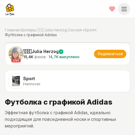
Главная
/
Шоперы
/
🇩🇪Julia Herzog
/
Сессия «Sport»
/
Футболка с графикой Adidas
📍
Фото от шопера
·
Hannover
🇩🇪Julia Herzog
Подписаться
15,4K
фанов
·
14,7K
выкуплено
LIVE
Sport
Hannover
Футболка с графикой Adidas
Эффектная футболка с графикой Adidas, идеально
подходящая для повседневной носки и спортивных
мероприятий.