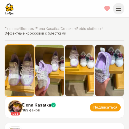
Главная
/
Шоперы
/
Elena Kasatka
/
Сессия «Bebis clothes»
/
Эффектные кроссовки с блестками
📍
Фото от шопера
·
Texas
Elena Kasatka
Подписаться
183
фанов
LIVE