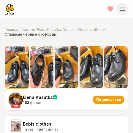
Главная
/
Шоперы
/
Elena Kasatka
/
Сессия «Bebis clothes»
/
Стильные черные оксфорды
📍
Фото от шопера
·
Texas
Elena Kasatka
Подписаться
183
фанов
LIVE
Bebis clothes
Texas · идёт сейчас