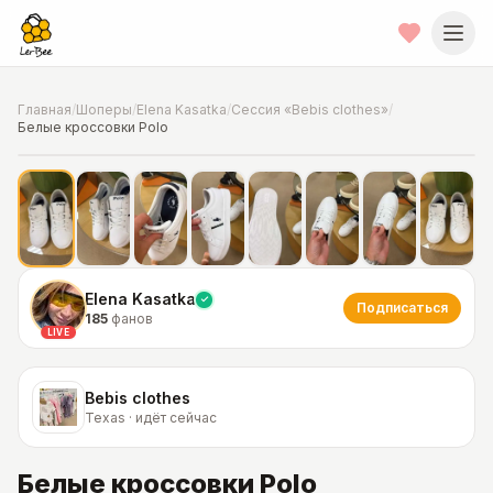
Главная
/
Шоперы
/
Elena Kasatka
/
Сессия «Bebis clothes»
/
Белые кроссовки Polo
📍
Фото от шопера
·
Texas
Elena Kasatka
Подписаться
185
фанов
LIVE
Bebis clothes
Texas · идёт сейчас
Белые кроссовки Polo