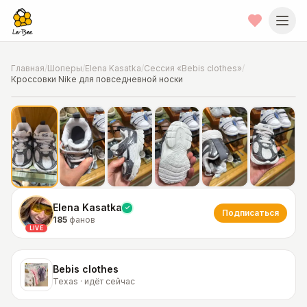
Главная
/
Шоперы
/
Elena Kasatka
/
Сессия «Bebis clothes»
/
Кроссовки Nike для повседневной носки
📍
Фото от шопера
·
Texas
Elena Kasatka
Подписаться
185
фанов
LIVE
Bebis clothes
Texas · идёт сейчас