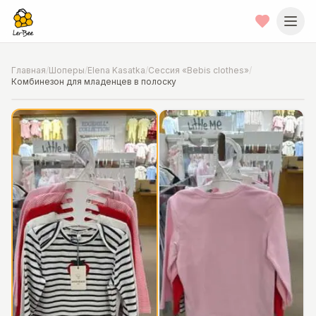
Главная
/
Шоперы
/
Elena Kasatka
/
Сессия «Bebis clothes»
/
Комбинезон для младенцев в полоску
📍
Фото от шопера
·
Texas