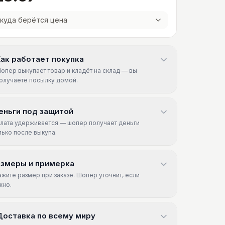
куда берётся цена
ак работает покупка
опер выкупает товар и кладёт на склад — вы
олучаете посылку домой.
еньги под защитой
лата удерживается — шопер получает деньги
лько после выкупа.
азмеры и примерка
ажите размер при заказе. Шопер уточнит, если
жно.
Доставка по всему миру