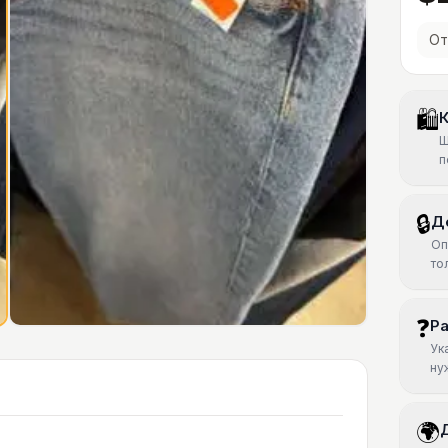
От
🛍
К
Ш
п
🔒
Д
Оп
то
❓
Р
Ук
ну
🌍