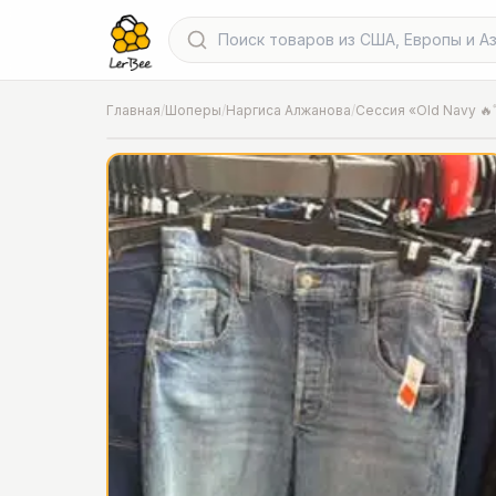
Главная
/
Шоперы
/
Наргиса Алжанова
/
Сессия «Old Navy 🔥
📍
Фото от шопера
·
Chicago