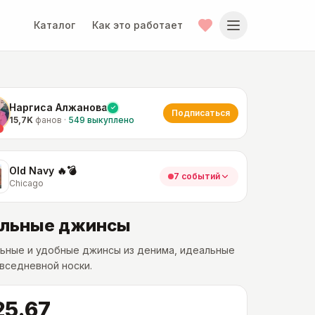
Каталог
Как это работает
Наргиса Алжанова
Подписаться
15,7K
фанов
·
549
выкуплено
Old Navy 🔥💣
7 событий
Chicago
льные джинсы
ьные и удобные джинсы из денима, идеальные
вседневной носки.
25.67