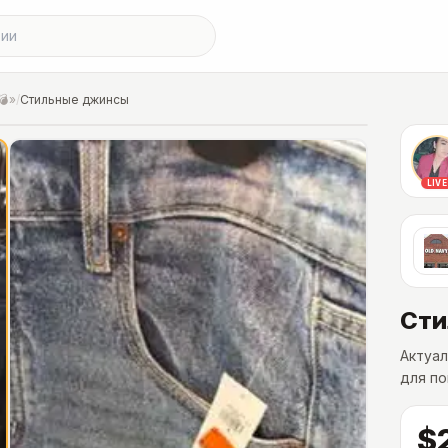
💣»
/
Стильные джинсы
LIVE
Сти
Актуал
для по
$