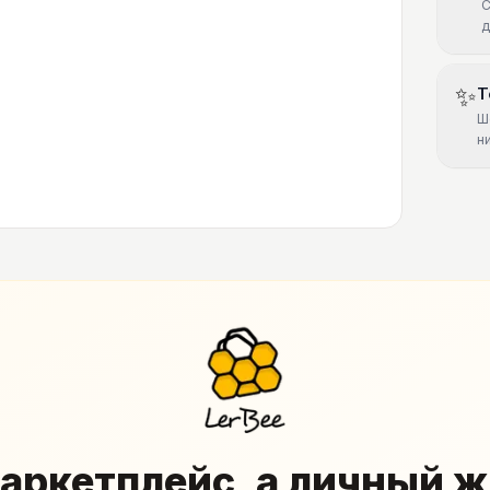
С
д
✨
Т
Ш
н
аркетплейс, а личный 