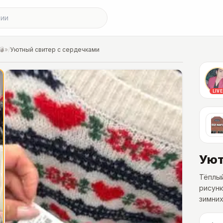
💣»
/
Уютный свитер с сердечками
LIVE
Уют
Тёплый
рисун
зимних