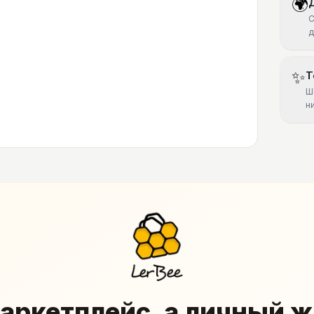
🌍
С
д
✨
Т
Ш
н
аркетплейс, а личный 