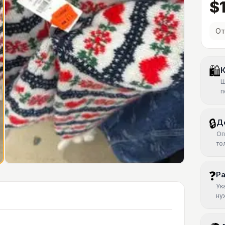
$
От
🛍
К
Ш
п
🔒
Д
Оп
то
❓
Р
Ук
ну