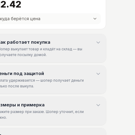
12.42
куда берётся цена
ак работает покупка
опер выкупает товар и кладёт на склад — вы
олучаете посылку домой.
еньги под защитой
лата удерживается — шопер получает деньги
лько после выкупа.
азмеры и примерка
ажите размер при заказе. Шопер уточнит, если
жно.