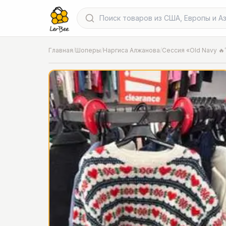
Главная
/
Шоперы
/
Наргиса Алжанова
/
Сессия «Old Navy 🔥
📍
Фото от шопера
·
Chicago