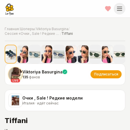
Главная
/
Шоперы
/
Viktoriya Basurgina
/
Сессия «Очки , Sale ! Редкие модели»
/
Tiffani
📍
Фото от шопера
·
Италия
Viktoriya Basurgina
Подписаться
135
фанов
LIVE
Очки , Sale ! Редкие модели
Италия · идёт сейчас
Tiffani