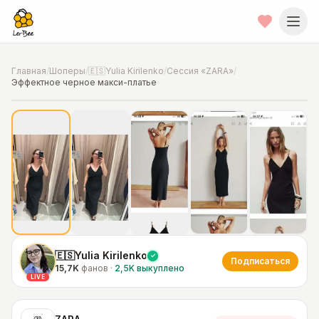
Главная
/
Шоперы
/
🇪🇸Yulia Kirilenko
/
Сессия «ZARA»
/
Эффектное черное макси-платье
📍
Фото от шопера
·
Spain
🇪🇸Yulia Kirilenko
Подписаться
15,7K
фанов
·
2,5K
выкуплено
LIVE