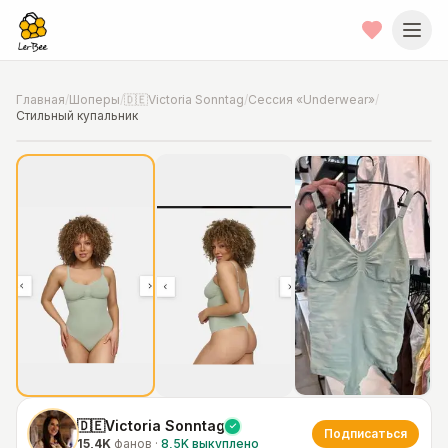
Главная
/
Шоперы
/
🇩🇪Victoria Sonntag
/
Сессия «Underwear»
/
Стильный купальник
📍
Фото от шопера
·
Munich
🇩🇪Victoria Sonntag
Подписаться
15,4K
фанов
·
8,5K
выкуплено