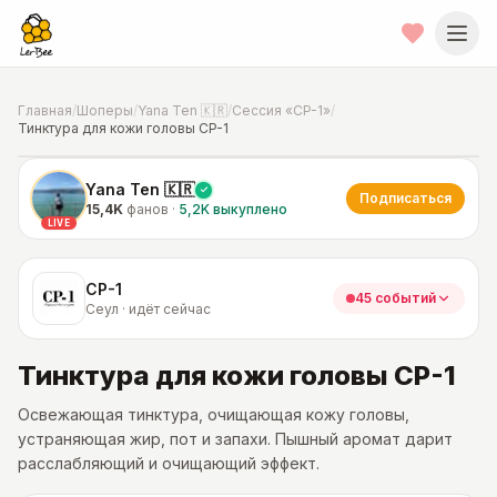
Главная
/
Шоперы
/
Yana Ten 🇰🇷
/
Сессия «CP-1»
/
Тинктура для кожи головы CP-1
📍
Фото от шопера
·
Сеул
Yana Ten 🇰🇷
Подписаться
15,4K
фанов
·
5,2K
выкуплено
LIVE
CP-1
45 событий
Сеул · идёт сейчас
Тинктура для кожи головы CP-1
Освежающая тинктура, очищающая кожу головы,
устраняющая жир, пот и запахи. Пышный аромат дарит
расслабляющий и очищающий эффект.