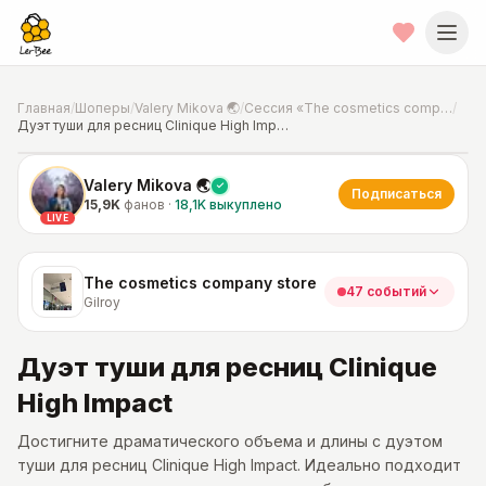
Главная
/
Шоперы
/
Valery Mikova 🌏
/
Сессия «The cosmetics company store»
/
Дуэт туши для ресниц Clinique High Impact
📍
Фото от шопера
·
Gilroy
Valery Mikova 🌏
Подписаться
15,9K
фанов
·
18,1K
выкуплено
LIVE
The cosmetics company store
47 событий
Gilroy
Дуэт туши для ресниц Clinique
High Impact
Достигните драматического объема и длины с дуэтом
туши для ресниц Clinique High Impact. Идеально подходит