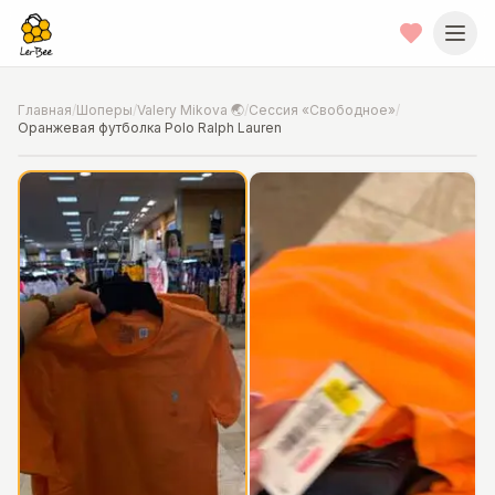
Главная
/
Шоперы
/
Valery Mikova 🌏
/
Сессия «Свободное»
/
Оранжевая футболка Polo Ralph Lauren
📍
Фото от шопера
·
California