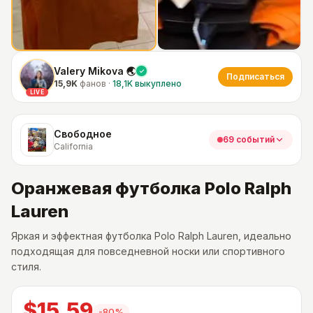
Valery Mikova 🌏
Подписаться
15,9K
фанов
·
18,1K
выкуплено
LIVE
Свободное
69 событий
California
Оранжевая футболка Polo Ralph
Lauren
Яркая и эффектная футболка Polo Ralph Lauren, идеально
подходящая для повседневной носки или спортивного
стиля.
$15.59
-
80
%