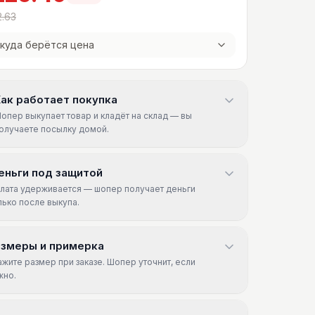
.63
куда берётся цена
ак работает покупка
опер выкупает товар и кладёт на склад — вы
олучаете посылку домой.
еньги под защитой
лата удерживается — шопер получает деньги
лько после выкупа.
азмеры и примерка
ажите размер при заказе. Шопер уточнит, если
жно.