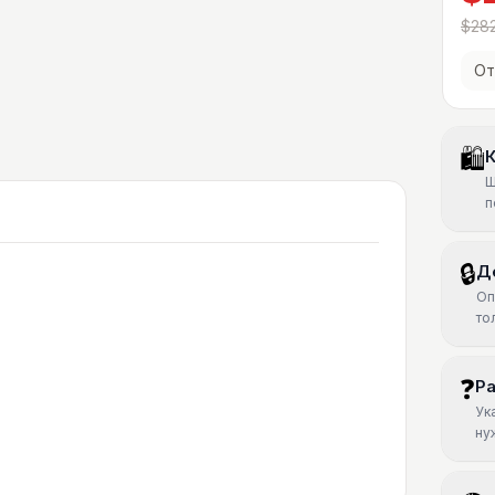
$282
От
🛍
К
Ш
п
🔒
Д
Оп
то
❓
Р
Ук
ну