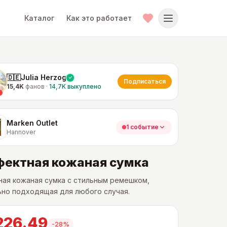
Каталог
Как это работает
🇩🇪Julia Herzog
Подписаться
15,4K
фанов
·
14,7K
выкуплено
Marken Outlet
1 событие
Hannover
ектная кожаная сумка
ая кожаная сумка с стильным ремешком,
но подходящая для любого случая.
226.49
-
28
%