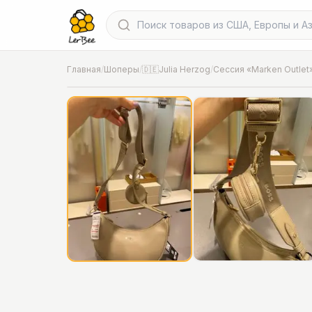
Главная
/
Шоперы
/
🇩🇪Julia Herzog
/
Сессия «Marken Outlet
📍
Фото от шопера
·
Hannover