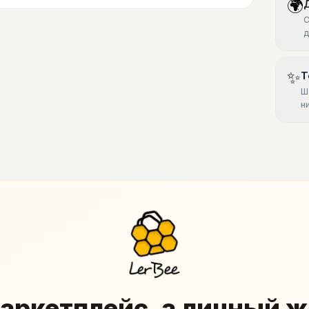
🌍
С
д
✨
Т
Ш
н
аркетплейс, а личный 