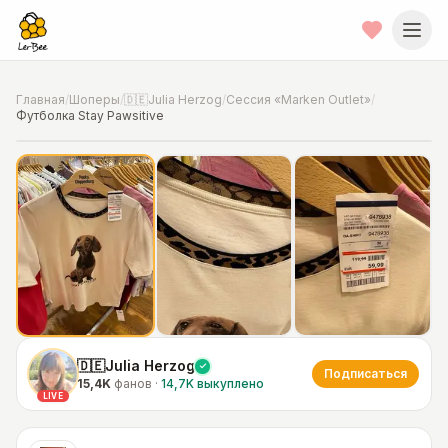
Главная
/
Шоперы
/
🇩🇪Julia Herzog
/
Сессия «Marken Outlet»
/
Футболка Stay Pawsitive
📍
Фото от шопера
·
Hannover
🇩🇪Julia Herzog
Подписаться
15,4K
фанов
·
14,7K
выкуплено
LIVE