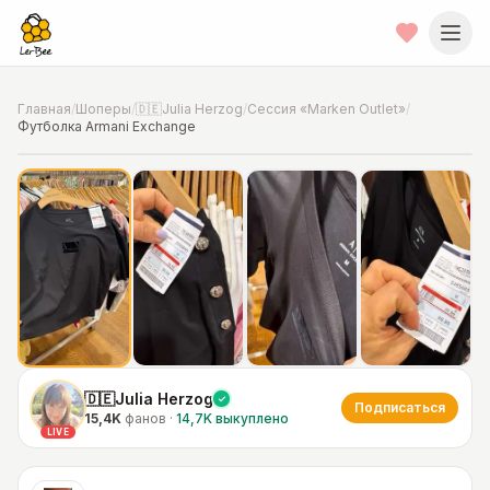
Главная
/
Шоперы
/
🇩🇪Julia Herzog
/
Сессия «Marken Outlet»
/
Футболка Armani Exchange
📍
Фото от шопера
·
Hannover
🇩🇪Julia Herzog
Подписаться
15,4K
фанов
·
14,7K
выкуплено
LIVE