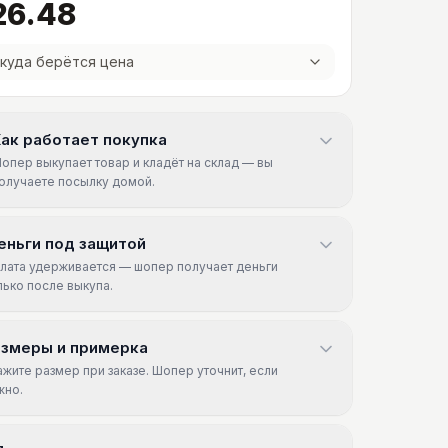
26.48
куда берётся цена
ак работает покупка
опер выкупает товар и кладёт на склад — вы
олучаете посылку домой.
еньги под защитой
лата удерживается — шопер получает деньги
лько после выкупа.
азмеры и примерка
ажите размер при заказе. Шопер уточнит, если
жно.