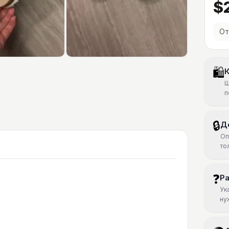
$
От
🛍
К
Ш
п
🔒
Д
Оп
то
❓
Р
Ук
ну