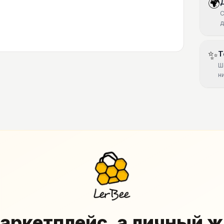
🌍
С
д
✨
Т
Ш
н
аркетплейс, а личный 