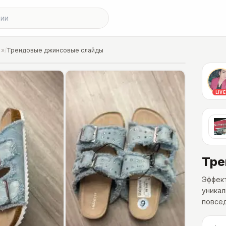
»
/
Трендовые джинсовые слайды
LIVE
Тре
Эффек
уникал
повсед