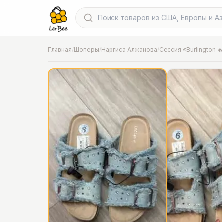
Главная
/
Шоперы
/
Наргиса Алжанова
/
Сессия «Burlington 
📍
Фото от шопера
·
Chicago