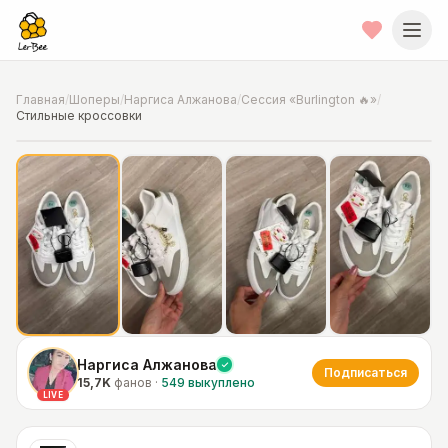
Главная
/
Шоперы
/
Наргиса Алжанова
/
Сессия «Burlington 🔥»
/
Стильные кроссовки
📍
Фото от шопера
·
Chicago
Наргиса Алжанова
Подписаться
15,7K
фанов
·
549
выкуплено
LIVE