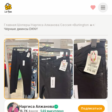
Главная
/
Шоперы
/
Наргиса Алжанова
/
Сессия «Burlington 🔥»
/
Чёрные джинсы DKNY
📍
Фото от шопера
·
Chicago
Наргиса Алжанова
Подписаться
15,7K
фанов
·
549
выкуплено