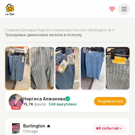
Главная
/
Шоперы
/
Наргиса Алжанова
/
Сессия «Burlington 🔥»
/
Трендовые джинсовые кюлоты в полоску
📍
Фото от шопера
·
Chicago
Наргиса Алжанова
Подписаться
15,7K
фанов
·
549
выкуплено
LIVE
Burlington 🔥
6 событий
Chicago