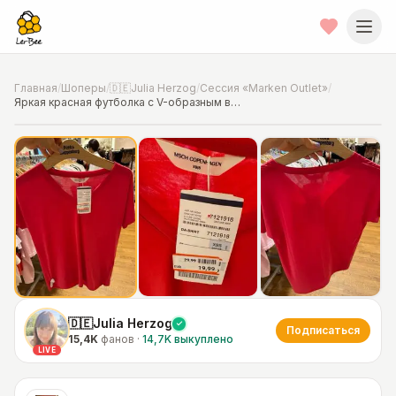
Главная
/
Шоперы
/
🇩🇪Julia Herzog
/
Сессия «Marken Outlet»
/
Яркая красная футболка с V-образным вырезом
📍
Фото от шопера
·
Hannover
🇩🇪Julia Herzog
Подписаться
15,4K
фанов
·
14,7K
выкуплено
LIVE