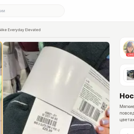
Nike Everyday Elevated
LIVE
Нос
Мягкие
повсед
цветах