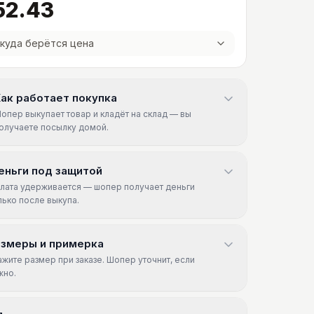
52.43
куда берётся цена
ак работает покупка
опер выкупает товар и кладёт на склад — вы
олучаете посылку домой.
еньги под защитой
лата удерживается — шопер получает деньги
лько после выкупа.
азмеры и примерка
ажите размер при заказе. Шопер уточнит, если
жно.