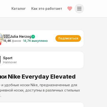
Каталог
Как это работает
🇩🇪Julia Herzog
Подписаться
15,4K
фанов
·
14,7K
выкуплено
Sport
Hannover
ки Nike Everyday Elevated
 и удобные носки Nike, предназначенные для
невной носки, доступны в различных стильных
.