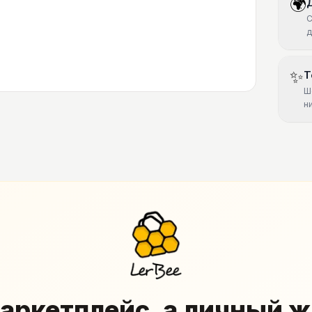
🌍
С
д
✨
Т
Ш
н
аркетплейс, а личный 