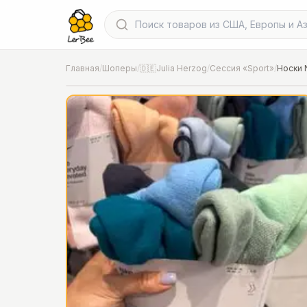
Главная
/
Шоперы
/
🇩🇪Julia Herzog
/
Сессия «Sport»
/
Носки 
📍
Фото от шопера
·
Hannover