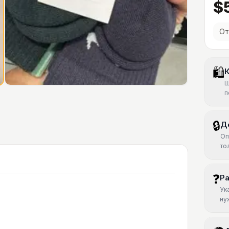
$
От
🛍
К
Ш
п
🔒
Д
Оп
то
❓
Р
Ук
ну