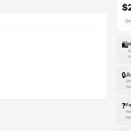
$
От
🛍
К
Ш
п
🔒
Д
Оп
то
❓
Р
Ук
ну