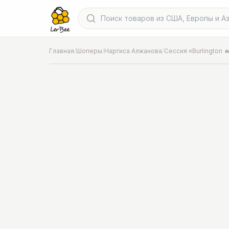
Главная
/
Шоперы
/
Наргиса Алжанова
/
Сессия «Burlington 
📍
Фото от шопера
·
Chicago