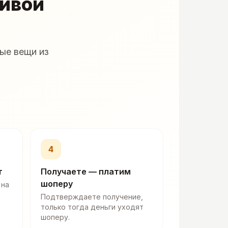
живой
ые вещи из
4
т
Получаете — платим
шоперу
 на
Подтверждаете получение,
только тогда деньги уходят
шоперу.