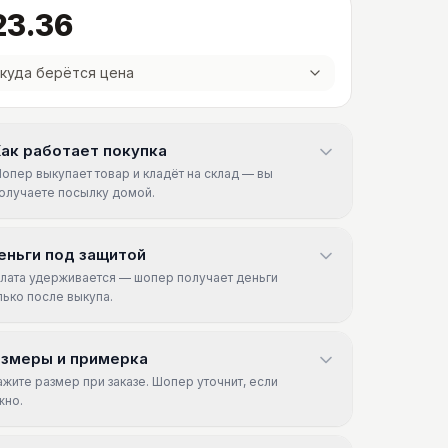
23.36
куда берётся цена
ак работает покупка
опер выкупает товар и кладёт на склад — вы
олучаете посылку домой.
еньги под защитой
лата удерживается — шопер получает деньги
лько после выкупа.
азмеры и примерка
ажите размер при заказе. Шопер уточнит, если
жно.