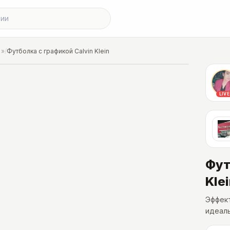
»
/
Футболка с графикой Calvin Klein
LIVE
Фут
Kle
Эффект
идеаль