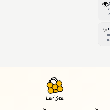
🌍
С
д
✨
Т
Ш
н