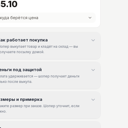
5.10
куда берётся цена
ак работает покупка
опер выкупает товар и кладёт на склад — вы
олучаете посылку домой.
еньги под защитой
лата удерживается — шопер получает деньги
лько после выкупа.
азмеры и примерка
ажите размер при заказе. Шопер уточнит, если
жно.