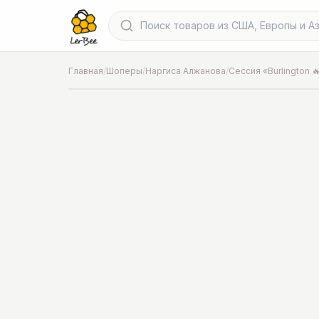
Главная
/
Шоперы
/
Наргиса Алжанова
/
Сессия «Burlington 
📍
Фото от шопера
·
Chicago