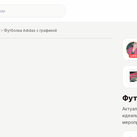
»
/
Футболка Adidas с графикой
LIVE
Фут
Актуал
идеаль
мероп