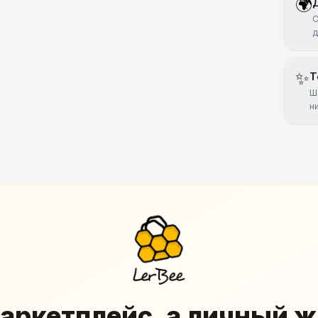
🌍
С
д
✨
Т
Ш
н
аркетплейс, а личный 