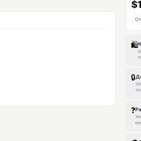
$1
От
🛍
К
Ш
п
🔒
Д
Оп
то
❓
Р
Ук
ну