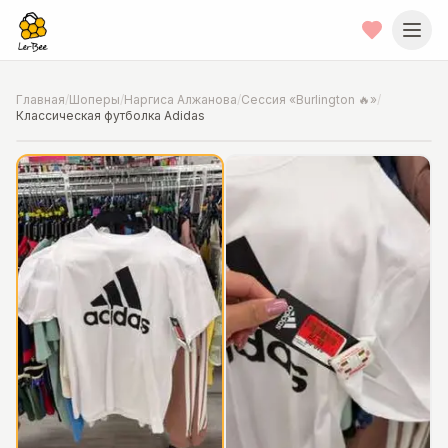
Главная
/
Шоперы
/
Наргиса Алжанова
/
Сессия «Burlington 🔥»
/
Классическая футболка Adidas
📍
Фото от шопера
·
Chicago