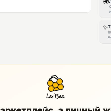
🌍
С
д
✨
Т
Ш
н
аркетплейс, а личный 