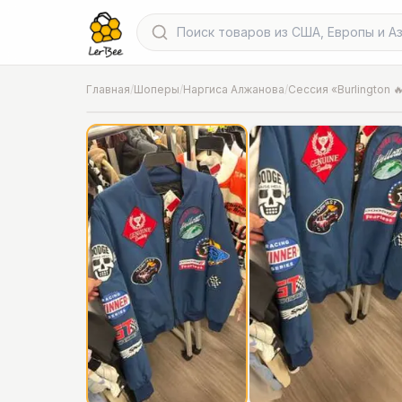
Главная
/
Шоперы
/
Наргиса Алжанова
/
Сессия «Burlington 
📍
Фото от шопера
·
Chicago