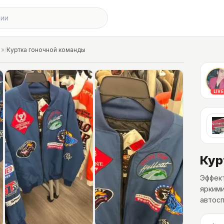
»
/
Куртка гоночной команды
LIVE
Кур
Эффект
ярким
автосп