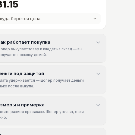
1.15
куда берётся цена
ак работает покупка
опер выкупает товар и кладёт на склад — вы
олучаете посылку домой.
еньги под защитой
лата удерживается — шопер получает деньги
лько после выкупа.
азмеры и примерка
ажите размер при заказе. Шопер уточнит, если
жно.