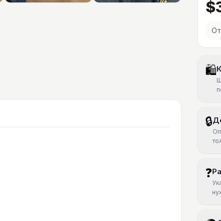
$3
От
🛍
К
Ш
п
🔒
Д
Оп
то
❓
Р
Ук
ну