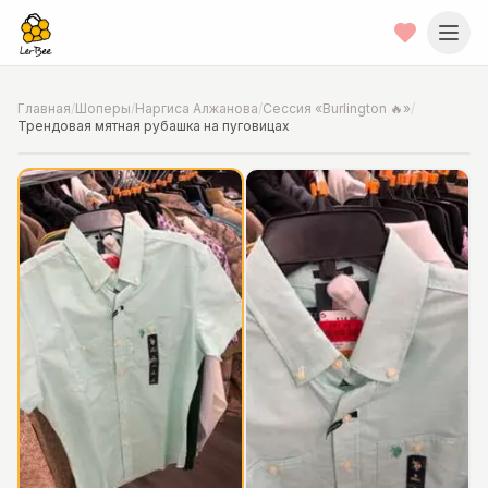
Главная
/
Шоперы
/
Наргиса Алжанова
/
Сессия «Burlington 🔥»
/
Трендовая мятная рубашка на пуговицах
📍
Фото от шопера
·
Chicago