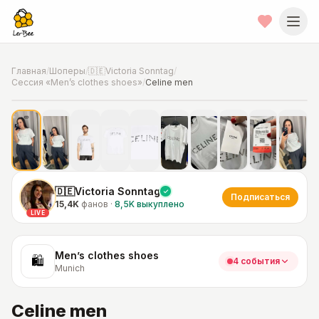
Главная
/
Шоперы
/
🇩🇪Victoria Sonntag
/
Сессия «Men’s clothes shoes»
/
Celine men
📍
Фото от шопера
·
Munich
🇩🇪Victoria Sonntag
Подписаться
15,4K
фанов
·
8,5K
выкуплено
LIVE
Men’s clothes shoes
🛍
4 события
Munich
Celine men