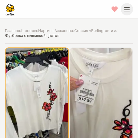
Главная
/
Шоперы
/
Наргиса Алжанова
/
Сессия «Burlington 🔥»
/
Футболка с вышивкой цветов
📍
Фото от шопера
·
Chicago