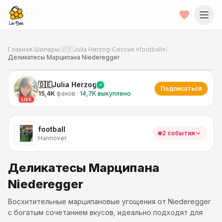
Главная
/
Шоперы
/
🇩🇪Julia Herzog
/
Сессия «football»
/
Деликатесы Марципана Niederegger
📍
Фото от шопера
·
Hannover
🇩🇪Julia Herzog
Подписаться
15,4K
фанов
·
14,7K
выкуплено
LIVE
football
2 события
Hannover
Деликатесы Марципана
Niederegger
Восхитительные марципановые угощения от Niederegger
с богатым сочетанием вкусов, идеально подходят для