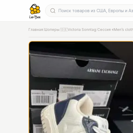
Главная
/
Шоперы
/
🇩🇪Victoria Sonntag
/
Сессия «Men’s clot
📍
Фото от шопера
·
Munich