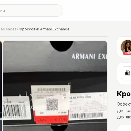
hes shoes»
/
Кроссовки Armani Exchange
LIVE
🛍
Кро
Эффект
для ко
для лю