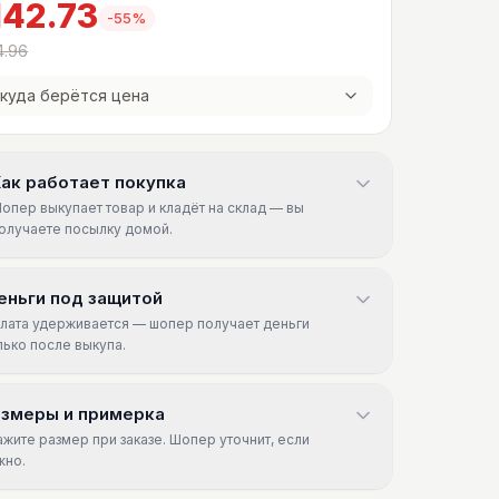
142.73
-
55
%
4.96
куда берётся цена
ак работает покупка
опер выкупает товар и кладёт на склад — вы
олучаете посылку домой.
еньги под защитой
лата удерживается — шопер получает деньги
лько после выкупа.
азмеры и примерка
ажите размер при заказе. Шопер уточнит, если
жно.