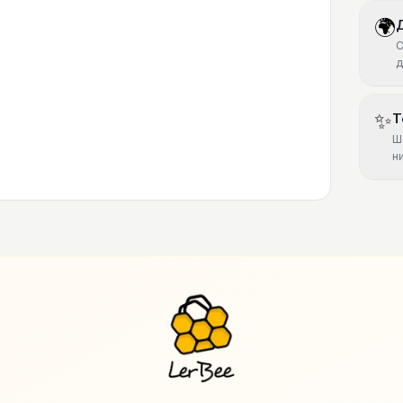
🌍
С
д
✨
Т
Ш
н