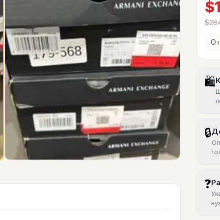
$
$28
От
🛍
К
Ш
п
🔒
Д
Оп
то
❓
Р
Ук
ну