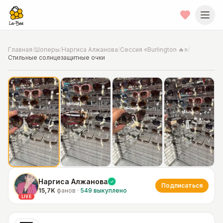
Главная
/
Шоперы
/
Наргиса Алжанова
/
Сессия «Burlington 🔥»
/
Стильные солнцезащитные очки
📍
Фото от шопера
·
Chicago
Наргиса Алжанова
Подписаться
15,7K
фанов
·
549
выкуплено
LIVE