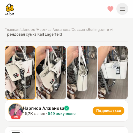
Главная
/
Шоперы
/
Наргиса Алжанова
/
Сессия «Burlington 🔥»
/
Трендовая сумка Karl Lagerfeld
📍
Фото от шопера
·
Chicago
Наргиса Алжанова
Подписаться
15,7K
фанов
·
549
выкуплено
LIVE