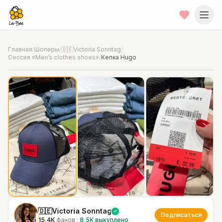
Главная
/
Шоперы
/
🇩🇪Victoria Sonntag
/
Сессия «Men’s clothes shoes»
/
Кепка Hugo
📍
Фото от шопера
·
Munich
🇩🇪Victoria Sonntag
Подписаться
15,4K
фанов
·
8,5K
выкуплено