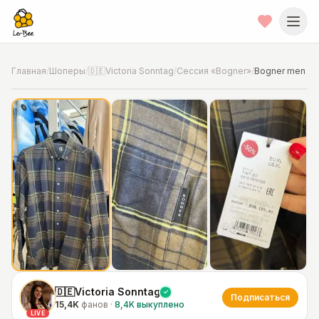
Главная
/
Шоперы
/
🇩🇪Victoria Sonntag
/
Сессия «Bogner»
/
Bogner men
📍
Фото от шопера
·
Дополнительные -30% уже включены в
цену
🇩🇪Victoria Sonntag
Подписаться
15,4K
фанов
·
8,4K
выкуплено
LIVE